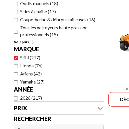
Outils manuels
(
18
)
Scies à chaîne
(
17
)
Coupe-herbe & débroussailleuses
(
16
)
Tous les nettoyeurs haute pression
professionnels
(
15
)
Voir plus
MARQUE
Stihl
(
217
)
Honda
(
76
)
Ariens
(
42
)
Yamaha
(
27
)
ANNÉE
À
2026
(
217
)
DÉC
PRIX
RECHERCHER