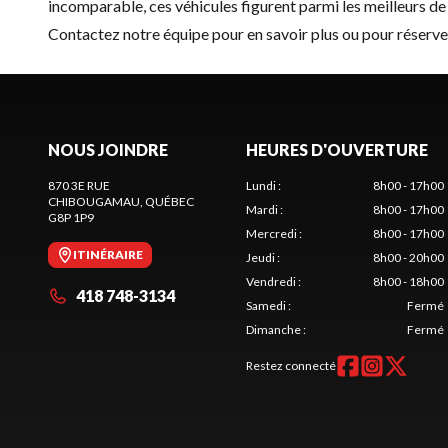
incomparable, ces véhicules figurent parmi les meilleurs de 
Contactez notre équipe
pour en savoir plus ou pour réserv
NOUS JOINDRE
HEURES D'OUVERTURE
870 3E RUE
Lundi
:
8h00 - 17h00
CHIBOUGAMAU
, QUÉBEC
Mardi
:
8h00 - 17h00
G8P 1P9
Mercredi
:
8h00 - 17h00
ITINÉRAIRE
Jeudi
:
8h00 - 20h00
Vendredi
:
8h00 - 18h00
418 748-3134
Samedi
:
Fermé
Dimanche
:
Fermé
Restez connecté