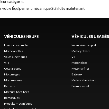
leur catégorie.
er votre Équipement mécanique Stihl dès maintenant !
VÉHICULES NEUFS
VÉHICULES USAGÉS
Inventaire complet
Inventaire complet
Motocyclettes
Motocyclettes
Vélos électriques
VTT
VTT
Motoneiges
Côte-à-côtes
Motomarines
Motoneiges
Bateaux
Motomarines
Moteurs hors-bord
Bateaux
Financement
Moteurs hors-bord
Remorques
Produits mécaniques