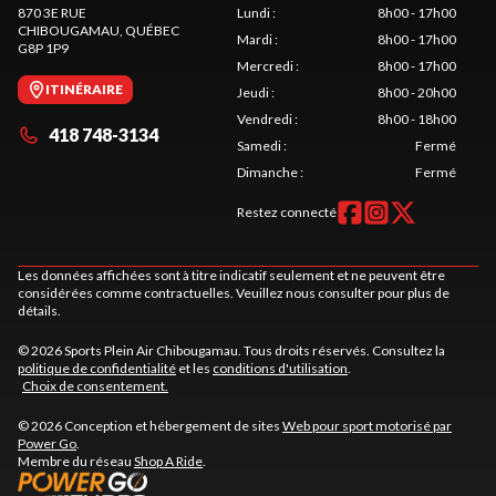
870 3E RUE
Lundi
:
8h00 - 17h00
CHIBOUGAMAU
, QUÉBEC
Mardi
:
8h00 - 17h00
G8P 1P9
Mercredi
:
8h00 - 17h00
ITINÉRAIRE
Jeudi
:
8h00 - 20h00
Vendredi
:
8h00 - 18h00
418 748-3134
Samedi
:
Fermé
Dimanche
:
Fermé
Restez connecté
Les données affichées sont à titre indicatif seulement et ne peuvent être
considérées comme contractuelles. Veuillez nous consulter pour plus de
détails.
© 2026 Sports Plein Air Chibougamau. Tous droits réservés. Consultez la
politique de confidentialité
et les
conditions d'utilisation
.
Choix de consentement.
© 2026 Conception et hébergement de sites
Web pour sport motorisé par
Power Go
.
Membre du réseau
Shop A Ride
.