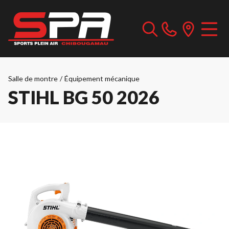
Salle de montre
/
Équipement mécanique
STIHL BG 50 2026