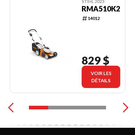
STIHL 2023
RMA510K2
14012
829 $
VOIR LES
DÉTAILS