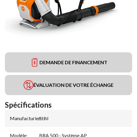
DEMANDE DE FINANCEMENT
ÉVALUATION DE VOTRE ÉCHANGE
Spécifications
Manufacturier
Stihl
:
Modèle
:
BRA 500 - Système AP