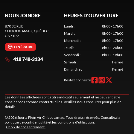
NOUS JOINDRE
HEURES D'OUVERTURE
870 3E RUE
Lundi
:
8h00 - 17h00
CHIBOUGAMAU
, QUÉBEC
Mardi
:
8h00 - 17h00
G8P 1P9
Mercredi
:
8h00 - 17h00
ITINÉRAIRE
Jeudi
:
8h00 - 20h00
Vendredi
:
8h00 - 18h00
418 748-3134
Samedi
:
Fermé
Dimanche
:
Fermé
Restez connecté
Les données affichées sont à titre indicatif seulement et ne peuvent être
considérées comme contractuelles. Veuillez nous consulter pour plus de
détails.
© 2026 Sports Plein Air Chibougamau. Tous droits réservés. Consultez la
politique de confidentialité
et les
conditions d'utilisation
.
Choix de consentement.