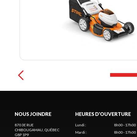
NOUS JOINDRE
HEURES D'OUVERTURE
870 3E RUE
Lundi
:
8h00 - 17h00
CHIBOUGAMAU
, QUÉBEC
Mardi
:
8h00 - 17h00
G8P 1P9