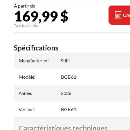
À partir de
169,99 $
CA
Tous frais inclus
Spécifications
Manufacturier
:
Stihl
Modèle
:
BGE 61
Année
:
2026
Version
:
BGE 61
Caractéristiques techniques