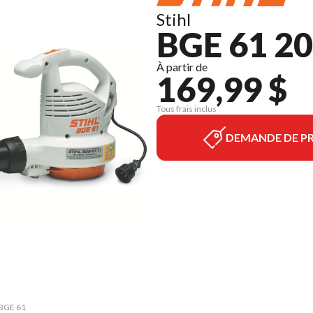
Stihl
BGE 61 2
À partir de
169,99 $
Tous frais inclus
DEMANDE DE PR
 BGE 61