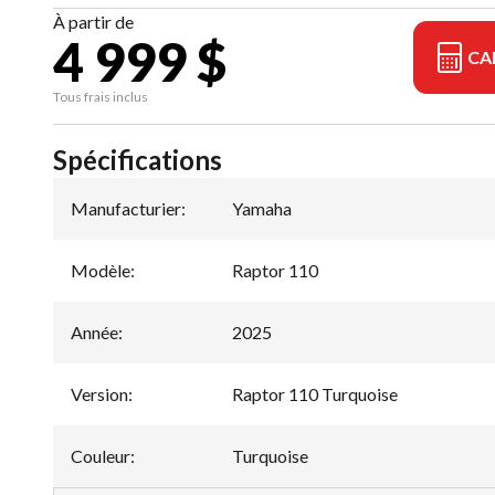
À partir de
4 999 $
CA
Tous frais inclus
Spécifications
Manufacturier
:
Yamaha
Modèle
:
Raptor 110
Année
:
2025
Version
:
Raptor 110 Turquoise
Couleur
:
Turquoise