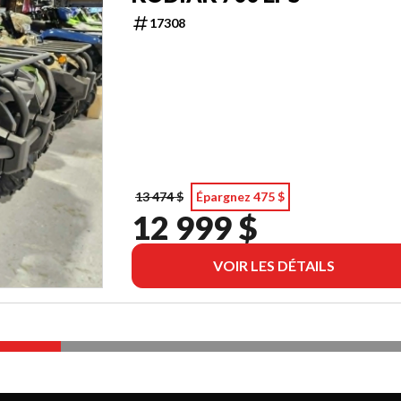
17308
13 474 $
Épargnez 475 $
12 999 $
VOIR LES DÉTAILS