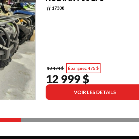
17308
13 474 $
Épargnez 475 $
12 999 $
VOIR LES DÉTAILS