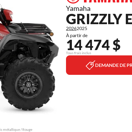
Yamaha
GRIZZLY 
2026
2025
À partir de
14 474 $
Tous frais inclus
DEMANDE DE PR
is métallique / Rouge