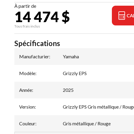
À partir de
14 474 $
CA
Tous frais inclus
Spécifications
Manufacturier
:
Yamaha
Modèle
:
Grizzly EPS
Année
:
2025
Version
:
Grizzly EPS Gris métallique / Roug
Couleur
:
Gris métallique / Rouge