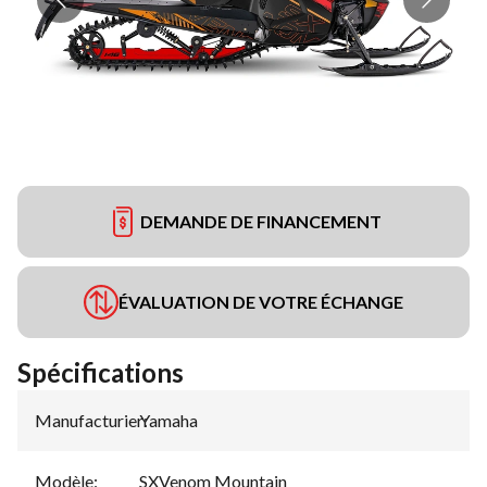
DEMANDE DE FINANCEMENT
ÉVALUATION DE VOTRE ÉCHANGE
Spécifications
Manufacturier
Yamaha
:
Modèle
:
SXVenom Mountain