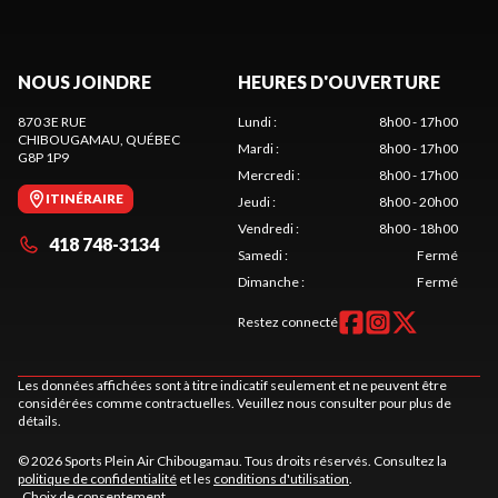
NOUS JOINDRE
HEURES D'OUVERTURE
870 3E RUE
Lundi
:
8h00 - 17h00
CHIBOUGAMAU
, QUÉBEC
Mardi
:
8h00 - 17h00
G8P 1P9
Mercredi
:
8h00 - 17h00
ITINÉRAIRE
Jeudi
:
8h00 - 20h00
Vendredi
:
8h00 - 18h00
418 748-3134
Samedi
:
Fermé
Dimanche
:
Fermé
Restez connecté
Les données affichées sont à titre indicatif seulement et ne peuvent être
considérées comme contractuelles. Veuillez nous consulter pour plus de
détails.
© 2026 Sports Plein Air Chibougamau. Tous droits réservés. Consultez la
politique de confidentialité
et les
conditions d'utilisation
.
Choix de consentement.