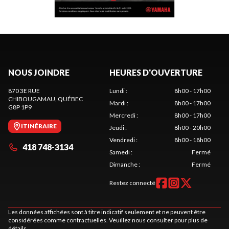
NOUS JOINDRE
HEURES D'OUVERTURE
870 3E RUE
Lundi
:
8h00 - 17h00
CHIBOUGAMAU
, QUÉBEC
Mardi
:
8h00 - 17h00
G8P 1P9
Mercredi
:
8h00 - 17h00
ITINÉRAIRE
Jeudi
:
8h00 - 20h00
Vendredi
:
8h00 - 18h00
418 748-3134
Samedi
:
Fermé
Dimanche
:
Fermé
Restez connecté
Les données affichées sont à titre indicatif seulement et ne peuvent être
considérées comme contractuelles. Veuillez nous consulter pour plus de
détails.