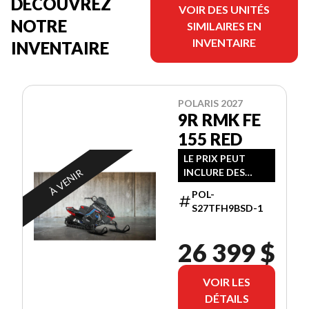
DÉCOUVREZ
VOIR DES UNITÉS
NOTRE
SIMILAIRES EN
INVENTAIRE
INVENTAIRE
POLARIS 2027
9R RMK FE
155 RED
LE PRIX PEUT
À VENIR
INCLURE DES
FRAIS
POL-
SUPPLÉMENTAIRE
S27TFH9BSD-1
S
26 399 $
VOIR LES
DÉTAILS