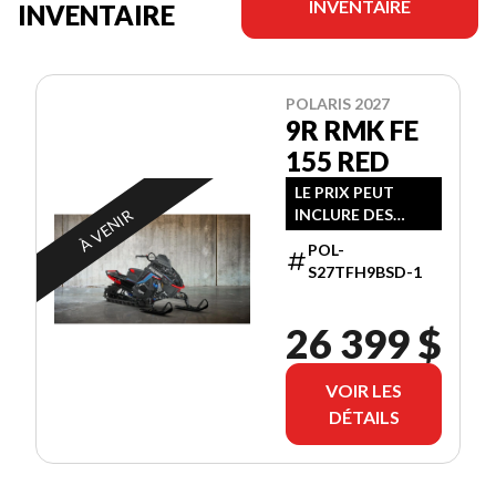
INVENTAIRE
INVENTAIRE
POLARIS 2027
9R RMK FE
155 RED
LE PRIX PEUT
À VENIR
INCLURE DES
FRAIS
POL-
SUPPLÉMENTAIRE
S27TFH9BSD-1
S
26 399 $
VOIR LES
DÉTAILS