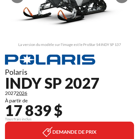
La version du modèle sur l'image est le ProStar S4 INDY SP 137
Polaris
INDY SP 2027
2027
2026
À partir de
17 839 $
Tous frais inclus
DEMANDE DE PRIX