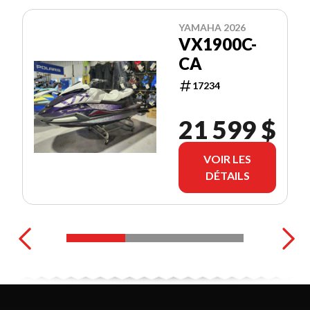
YAMAHA 2026
VX1900C-
CA
17234
21 599 $
VOIR LES
DÉTAILS