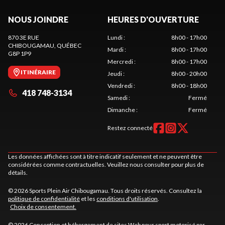
NOUS JOINDRE
HEURES D'OUVERTURE
870 3E RUE
Lundi
:
8h00 - 17h00
CHIBOUGAMAU
, QUÉBEC
Mardi
:
8h00 - 17h00
G8P 1P9
Mercredi
:
8h00 - 17h00
ITINÉRAIRE
Jeudi
:
8h00 - 20h00
Vendredi
:
8h00 - 18h00
418 748-3134
Samedi
:
Fermé
Dimanche
:
Fermé
Restez connecté
Les données affichées sont à titre indicatif seulement et ne peuvent être
considérées comme contractuelles. Veuillez nous consulter pour plus de
détails.
© 2026 Sports Plein Air Chibougamau. Tous droits réservés. Consultez la
politique de confidentialité
et les
conditions d'utilisation
.
Choix de consentement.
© 2026 Conception et hébergement de sites
Web pour sport motorisé par