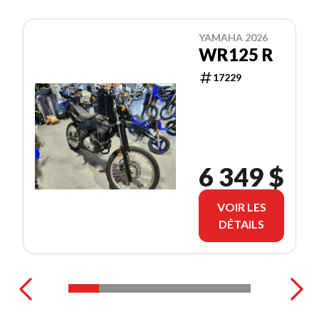
YAMAHA 2026
WR125 R
17229
6 349 $
VOIR LES
DÉTAILS