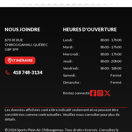
NOUS JOINDRE
HEURES D'OUVERTURE
870 3E RUE
Lundi
:
8h00 - 17h00
CHIBOUGAMAU
, QUÉBEC
Mardi
:
8h00 - 17h00
G8P 1P9
Mercredi
:
8h00 - 17h00
ITINÉRAIRE
Jeudi
:
8h00 - 20h00
Vendredi
:
8h00 - 18h00
418 748-3134
Samedi
:
Fermé
Dimanche
:
Fermé
Restez connecté
Les données affichées sont à titre indicatif seulement et ne peuvent être
considérées comme contractuelles. Veuillez nous consulter pour plus de
détails.
© 2026 Sports Plein Air Chibougamau. Tous droits réservés. Consultez la