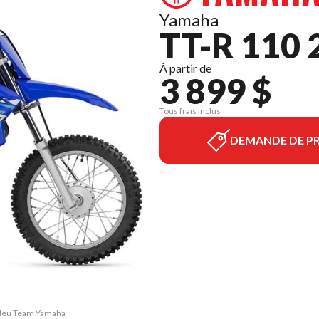
Yamaha
TT-R 110 
À partir de
3 899 $
Tous frais inclus
DEMANDE DE PR
 Bleu Team Yamaha