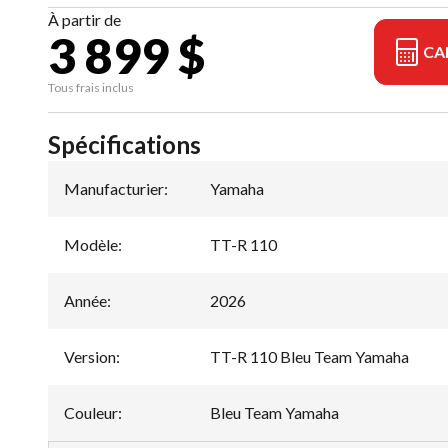
À partir de
3 899 $
CA
Tous frais inclus
Spécifications
Manufacturier
:
Yamaha
Modèle
:
TT-R 110
Année
:
2026
Version
:
TT-R 110 Bleu Team Yamaha
Couleur
:
Bleu Team Yamaha