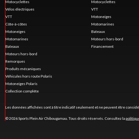
Motocyclettes
Motocyclettes
Vélos électriques
VTT
VTT
Motoneiges
Côte-à-côtes
Motomarines
Motoneiges
Bateaux
Motomarines
Moteurs hors-bord
Bateaux
Financement
Moteurs hors-bord
Remorques
Produits mécaniques
Véhicules hors route Polaris
Motoneiges Polaris
Collection complète
Les données affichées sont à titre indicatif seulement et ne peuvent être consid
© 2026 Sports Plein Air Chibougamau. Tous droits réservés. Consultez la
politiqu