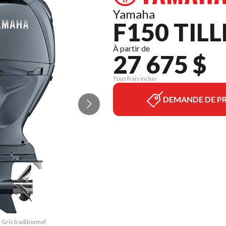
Yamaha
F150 TILL
À partir de
27 675 $
Tous frais inclus
DEMANDE DE PR
 Gris traditionnel
La version du mod