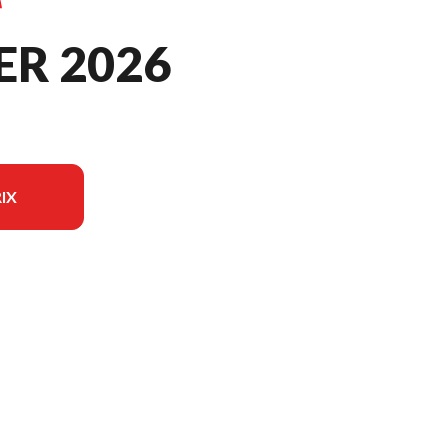
ER 2026
IX
èle sur l'image est le F150 Tiller Gris traditionnel