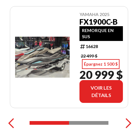
YAMAHA 2025
FX1900C-B
REMORQUE EN
SUS
16628
22 499 $
Épargnez 1 500 $
20 999 $
VOIR LES
DÉTAILS