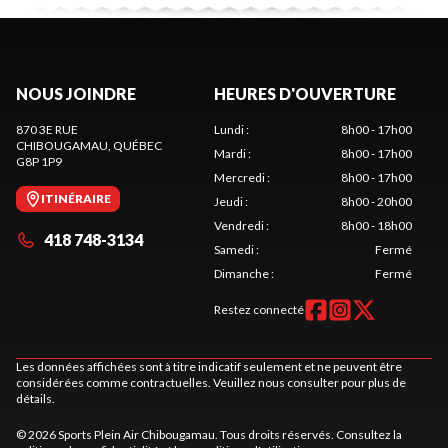
NOUS JOINDRE
HEURES D'OUVERTURE
870 3E RUE
Lundi
:
8h00 - 17h00
CHIBOUGAMAU
, QUÉBEC
Mardi
:
8h00 - 17h00
G8P 1P9
Mercredi
:
8h00 - 17h00
ITINÉRAIRE
Jeudi
:
8h00 - 20h00
Vendredi
:
8h00 - 18h00
418 748-3134
Samedi
:
Fermé
Dimanche
:
Fermé
Restez connecté
Les données affichées sont à titre indicatif seulement et ne peuvent être
considérées comme contractuelles. Veuillez nous consulter pour plus de
détails.
© 2026 Sports Plein Air Chibougamau. Tous droits réservés. Consultez la