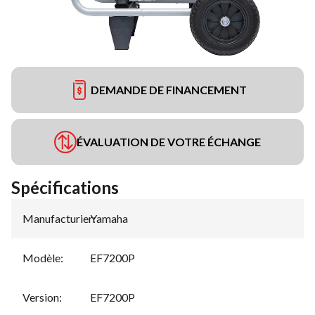
DEMANDE DE FINANCEMENT
ÉVALUATION DE VOTRE ÉCHANGE
Spécifications
Manufacturier
Yamaha
:
Modèle
:
EF7200P
Version
:
EF7200P