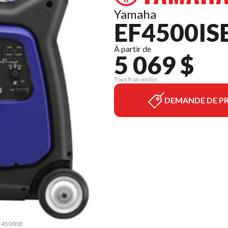
Yamaha
EF4500IS
À partir de
5 069 $
Tous frais inclus
DEMANDE DE PR
EF4500ISE