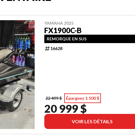
YAMAHA 2025
FX1900C-B
REMORQUE EN SUS
16628
22 499 $
Épargnez 1 500 $
20 999 $
VOIR LES DÉTAILS