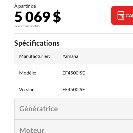
À partir de
5 069 $
CA
Tous frais inclus
Spécifications
Manufacturier
:
Yamaha
Modèle
:
EF4500ISE
Version
:
EF4500ISE
Génératrice
Moteur