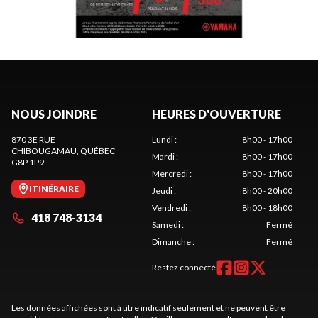
NOUS JOINDRE
HEURES D'OUVERTURE
870 3E RUE
Lundi
:
8h00 - 17h00
CHIBOUGAMAU
, QUÉBEC
Mardi
:
8h00 - 17h00
G8P 1P9
Mercredi
:
8h00 - 17h00
ITINÉRAIRE
Jeudi
:
8h00 - 20h00
Vendredi
:
8h00 - 18h00
418 748-3134
Samedi
:
Fermé
Dimanche
:
Fermé
Restez connecté
Les données affichées sont à titre indicatif seulement et ne peuvent être