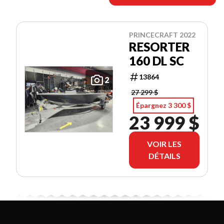
PRINCECRAFT 2022
RESORTER
160 DL SC
13864
2
27 299 $
Épargnez 3 300 $
23 999 $
VOIR LES
DÉTAILS