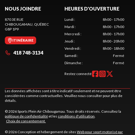
NOUS JOINDRE
HEURES D'OUVERTURE
870 3E RUE
Lundi
:
8h00 - 17h00
CHIBOUGAMAU
, QUÉBEC
Mardi
:
8h00 - 17h00
G8P 1P9
Mercredi
:
8h00 - 17h00
ITINÉRAIRE
Jeudi
:
8h00 - 20h00
Vendredi
:
8h00 - 18h00
418 748-3134
Samedi
:
Fermé
Dimanche
:
Fermé
Restez connecté
Les données affichées sont à titre indicatif seulement et ne peuvent être
considérées comme contractuelles. Veuillez nous consulter pour plus de
détails.
© 2026 Sports Plein Air Chibougamau. Tous droits réservés. Consultez la
politique de confidentialité
et les
conditions d'utilisation
.
Choix de consentement.
© 2026 Conception et hébergement de sites
Web pour sport motorisé par