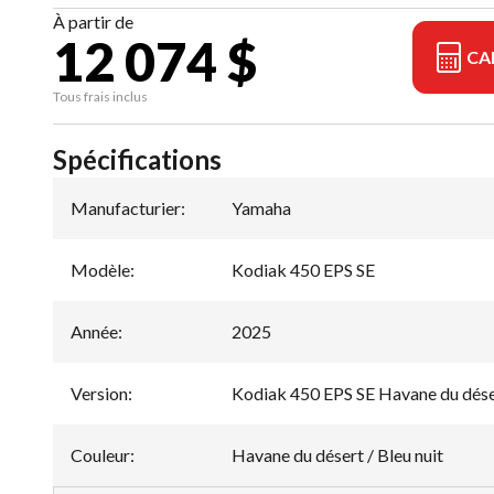
À partir de
12 074 $
CA
Tous frais inclus
Spécifications
Manufacturier
:
Yamaha
Modèle
:
Kodiak 450 EPS SE
Année
:
2025
Version
:
Kodiak 450 EPS SE Havane du déser
Couleur
:
Havane du désert / Bleu nuit