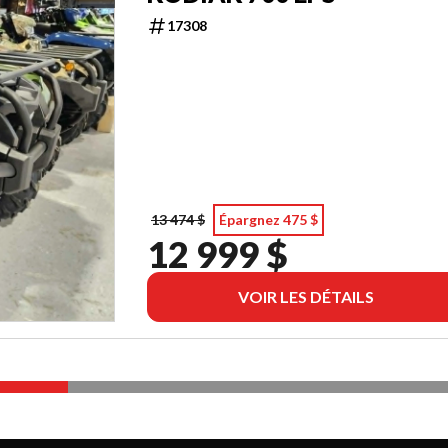
17308
13 474 $
Épargnez 475 $
12 999 $
VOIR LES DÉTAILS