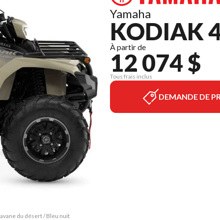
Yamaha
KODIAK 4
À partir de
12 074 $
Tous frais inclus
DEMANDE DE PR
avane du désert / Bleu nuit