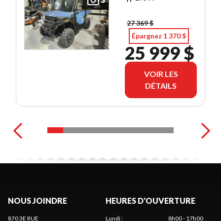
27 369 $
Épargnez 1 370 $
25 999 $
VOIR LES
DÉTAILS
NOUS JOINDRE
HEURES D'OUVERTURE
870 3E RUE
Lundi
:
8h00 - 17h00