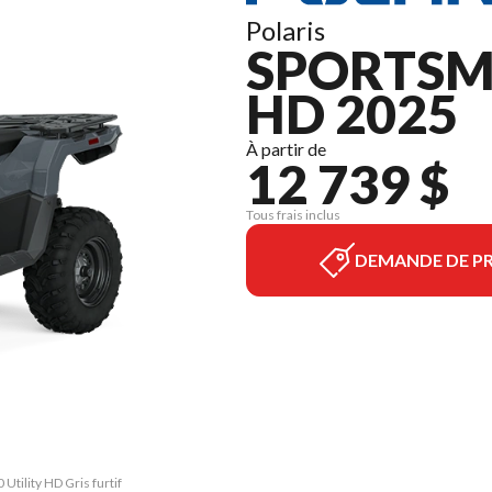
Polaris
SPORTSMA
HD 2025
À partir de
12 739 $
Tous frais inclus
DEMANDE DE PR
Utility HD Gris furtif