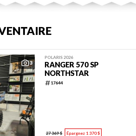
VENTAIRE
POLARIS 2026
3
RANGER 570 SP
NORTHSTAR
17644
27 369 $
Épargnez 1 370 $