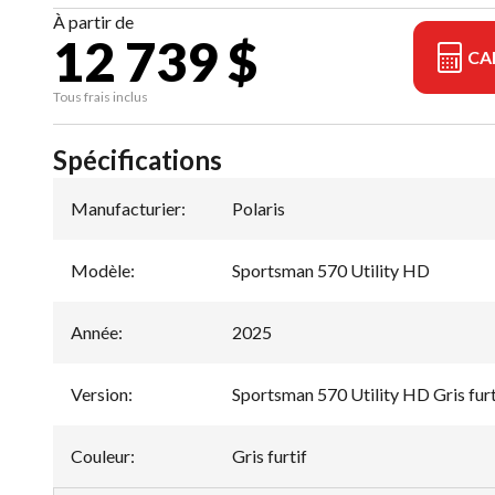
À partir de
12 739 $
CA
Tous frais inclus
Spécifications
Manufacturier
:
Polaris
Modèle
:
Sportsman 570 Utility HD
Année
:
2025
Version
:
Sportsman 570 Utility HD Gris furt
Couleur
:
Gris furtif