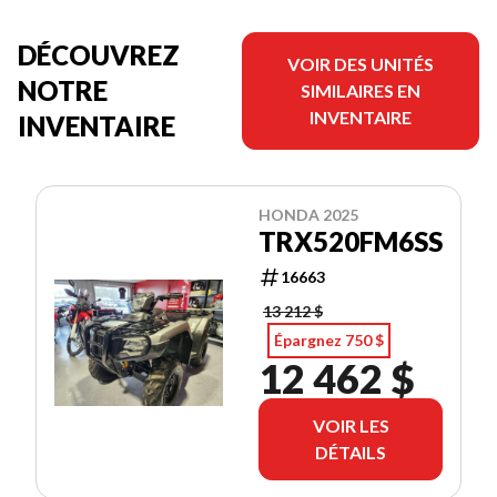
DÉCOUVREZ
VOIR DES UNITÉS
NOTRE
SIMILAIRES EN
INVENTAIRE
INVENTAIRE
HONDA 2025
TRX520FM6SS
16663
13 212 $
Épargnez 750 $
12 462 $
VOIR LES
DÉTAILS