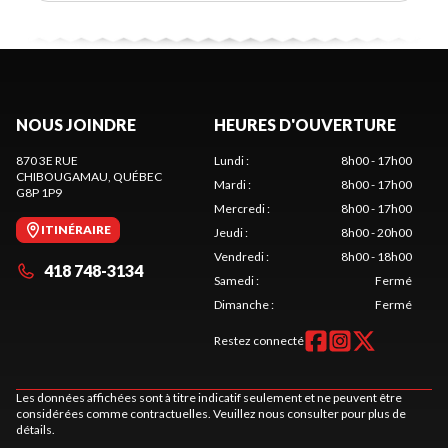
NOUS JOINDRE
HEURES D'OUVERTURE
870 3E RUE
Lundi
:
8h00 - 17h00
CHIBOUGAMAU
, QUÉBEC
Mardi
:
8h00 - 17h00
G8P 1P9
Mercredi
:
8h00 - 17h00
ITINÉRAIRE
Jeudi
:
8h00 - 20h00
Vendredi
:
8h00 - 18h00
418 748-3134
Samedi
:
Fermé
Dimanche
:
Fermé
Restez connecté
Les données affichées sont à titre indicatif seulement et ne peuvent être
considérées comme contractuelles. Veuillez nous consulter pour plus de
détails.