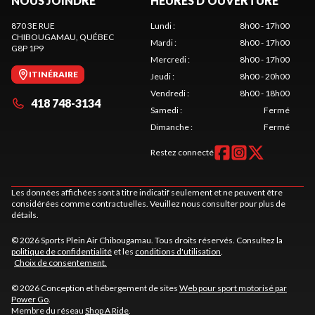
NOUS JOINDRE
HEURES D'OUVERTURE
870 3E RUE
Lundi
:
8h00 - 17h00
CHIBOUGAMAU
, QUÉBEC
Mardi
:
8h00 - 17h00
G8P 1P9
Mercredi
:
8h00 - 17h00
ITINÉRAIRE
Jeudi
:
8h00 - 20h00
Vendredi
:
8h00 - 18h00
418 748-3134
Samedi
:
Fermé
Dimanche
:
Fermé
Restez connecté
Les données affichées sont à titre indicatif seulement et ne peuvent être
considérées comme contractuelles. Veuillez nous consulter pour plus de
détails.
© 2026 Sports Plein Air Chibougamau. Tous droits réservés. Consultez la
politique de confidentialité
et les
conditions d'utilisation
.
Choix de consentement.
© 2026 Conception et hébergement de sites
Web pour sport motorisé par
Power Go
.
Membre du réseau
Shop A Ride
.