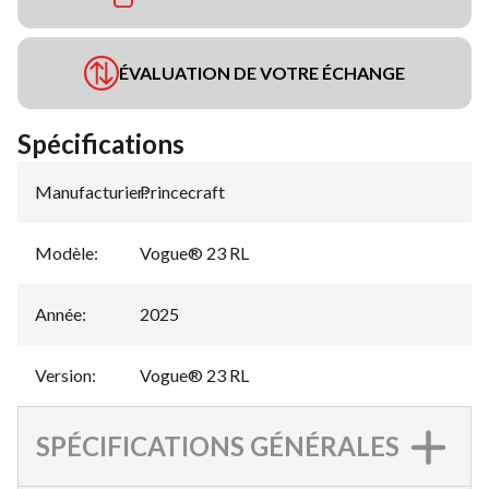
ÉVALUATION DE VOTRE ÉCHANGE
Spécifications
Manufacturier
Princecraft
:
Modèle
:
Vogue® 23 RL
Année
:
2025
Version
:
Vogue® 23 RL
SPÉCIFICATIONS GÉNÉRALES