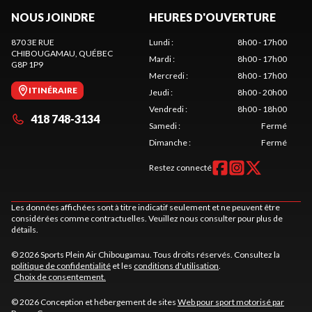
NOUS JOINDRE
HEURES D'OUVERTURE
870 3E RUE
Lundi
:
8h00 - 17h00
CHIBOUGAMAU
, QUÉBEC
Mardi
:
8h00 - 17h00
G8P 1P9
Mercredi
:
8h00 - 17h00
ITINÉRAIRE
Jeudi
:
8h00 - 20h00
Vendredi
:
8h00 - 18h00
418 748-3134
Samedi
:
Fermé
Dimanche
:
Fermé
Restez connecté
Les données affichées sont à titre indicatif seulement et ne peuvent être
considérées comme contractuelles. Veuillez nous consulter pour plus de
détails.
© 2026 Sports Plein Air Chibougamau. Tous droits réservés. Consultez la
politique de confidentialité
et les
conditions d'utilisation
.
Choix de consentement.
© 2026 Conception et hébergement de sites
Web pour sport motorisé par