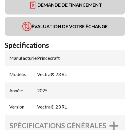
DEMANDE DE FINANCEMENT
ÉVALUATION DE VOTRE ÉCHANGE
Spécifications
Manufacturier
Princecraft
:
Modèle
:
Vectra® 23 RL
Année
:
2025
Version
:
Vectra® 23 RL
SPÉCIFICATIONS GÉNÉRALES