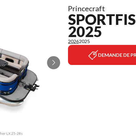
Princecraft
SPORTFIS
2025
2026
2025
DEMANDE DE PR
sher LX 25-2Rs
La version du