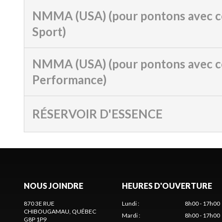
NMMA (USA) (pour pontons avec c
Sport)
NMMA (USA) (pour pontons avec c
Performance)
RÉSERVOIR D'ESSENCE
NOUS JOINDRE
HEURES D'OUVERTURE
870 3E RUE
Lundi
:
8h00 - 17h00
CHIBOUGAMAU
, QUÉBEC
Mardi
:
8h00 - 17h00
G8P 1P9