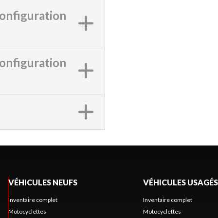
onfiguration
onfiguration
VÉHICULES NEUFS
VÉHICULES USAGÉS
Inventaire complet
Inventaire complet
Motocyclettes
Motocyclettes