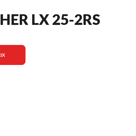
HER LX 25-2RS
IX
 modèle sur l'image est le Sportfisher LX 25-2Rs