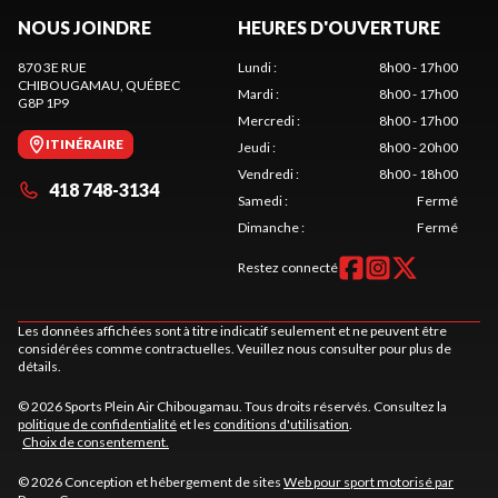
NOUS JOINDRE
HEURES D'OUVERTURE
870 3E RUE
Lundi
:
8h00 - 17h00
CHIBOUGAMAU
, QUÉBEC
Mardi
:
8h00 - 17h00
G8P 1P9
Mercredi
:
8h00 - 17h00
ITINÉRAIRE
Jeudi
:
8h00 - 20h00
Vendredi
:
8h00 - 18h00
418 748-3134
Samedi
:
Fermé
Dimanche
:
Fermé
Restez connecté
Les données affichées sont à titre indicatif seulement et ne peuvent être
considérées comme contractuelles. Veuillez nous consulter pour plus de
détails.
© 2026 Sports Plein Air Chibougamau. Tous droits réservés. Consultez la
politique de confidentialité
et les
conditions d'utilisation
.
Choix de consentement.
© 2026 Conception et hébergement de sites
Web pour sport motorisé par