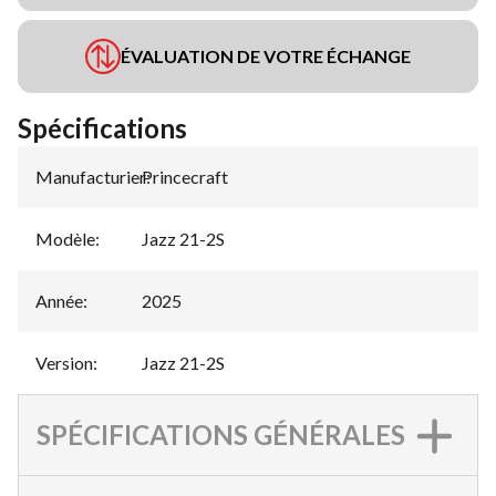
ÉVALUATION DE VOTRE ÉCHANGE
Spécifications
Manufacturier
Princecraft
:
Modèle
:
Jazz 21-2S
Année
:
2025
Version
:
Jazz 21-2S
SPÉCIFICATIONS GÉNÉRALES