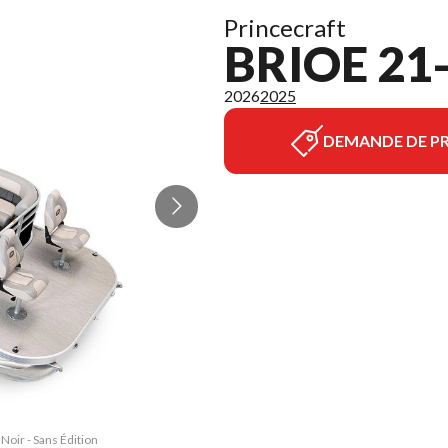
Princecraft
BRIOE 21
2026
2025
DEMANDE DE PR
Noir - Sans Édition
La version du modè