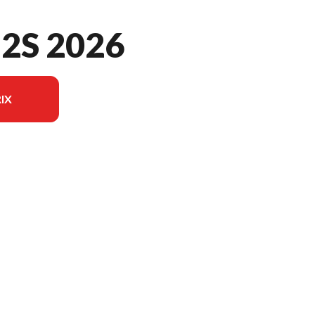
-2S 2026
IX
le sur l'image est le Brioe 21-2S Noir - Sans Édition