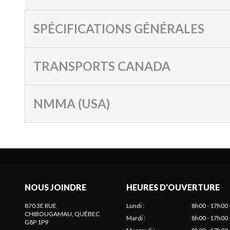
SPÉCIFICATIONS GÉNÉRALES
TRANSPORTS CANADA
NMMA (USA)
NOUS JOINDRE
HEURES D'OUVERTURE
870 3E RUE
Lundi
:
8h00 - 17h00
CHIBOUGAMAU
, QUÉBEC
Mardi
:
8h00 - 17h00
G8P 1P9