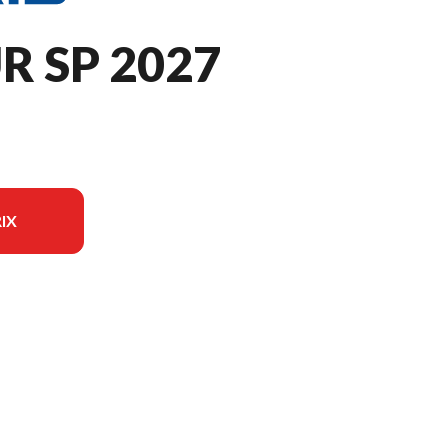
 SP 2027
IX
 modèle sur l'image est le 650 Voyageur SP 146