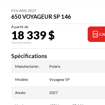
POLARIS 2027
650 VOYAGEUR SP 146
À partir de
18 339 $
CA
Tous frais inclus
Spécifications
Manufacturier
:
Polaris
Modèle
:
Voyageur SP
Année
:
2027