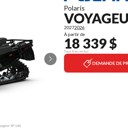
Polaris
VOYAGEUR
2027
2026
À partir de
18 339 $
Tous frais inclus
DEMANDE DE PR
oyageur SP 146
La version du