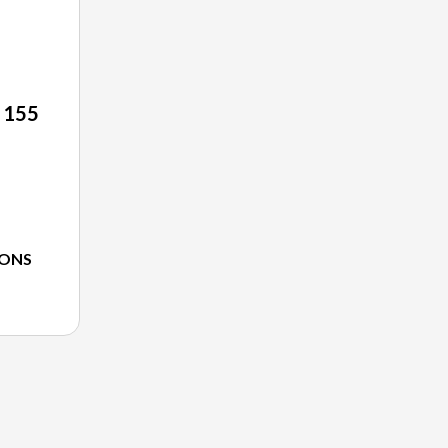
 155
IONS