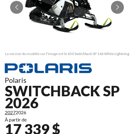
La version du modèle sur l'image est le 650 Switchback SP 146 White Lightning
La
Polaris
SWITCHBACK SP
2026
2027
2026
À partir de
17 339 $