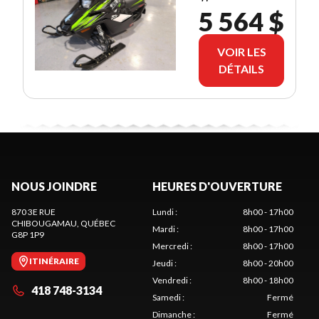
5 564 $
VOIR LES
DÉTAILS
NOUS JOINDRE
HEURES D'OUVERTURE
870 3E RUE
Lundi
:
8h00 - 17h00
CHIBOUGAMAU
, QUÉBEC
Mardi
:
8h00 - 17h00
G8P 1P9
Mercredi
:
8h00 - 17h00
ITINÉRAIRE
Jeudi
:
8h00 - 20h00
Vendredi
:
8h00 - 18h00
418 748-3134
Samedi
:
Fermé
Dimanche
:
Fermé