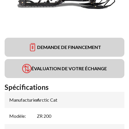
DEMANDE DE FINANCEMENT
ÉVALUATION DE VOTRE ÉCHANGE
Spécifications
Manufacturier
Arctic Cat
:
Modèle
:
ZR 200