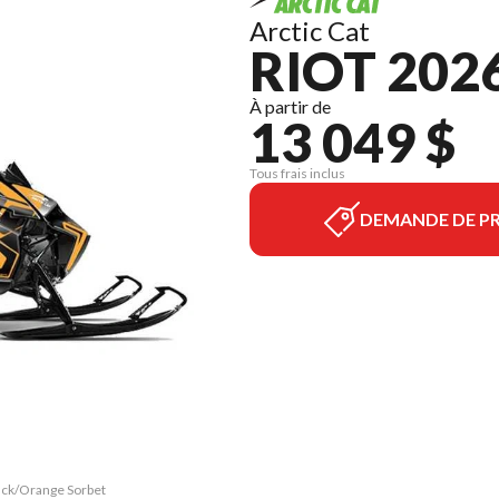
Arctic Cat
RIOT 202
À partir de
13 049 $
Tous frais inclus
DEMANDE DE PR
lack/Orange Sorbet