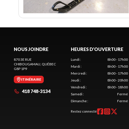
NOUS JOINDRE
HEURES D'OUVERTURE
870 3E RUE
Lundi
:
8h00 - 17h00
CHIBOUGAMAU
, QUÉBEC
Mardi
:
8h00 - 17h00
G8P 1P9
Mercredi
:
8h00 - 17h00
ITINÉRAIRE
Jeudi
:
8h00 - 20h00
Vendredi
:
8h00 - 18h00
418 748-3134
Samedi
:
Fermé
Dimanche
:
Fermé
Restez connecté