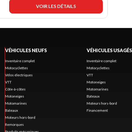
VOIR LES DÉTAILS
VÉHICULES NEUFS
VÉHICULES USAGÉS
Inventaire complet
Inventaire complet
Motocyclettes
Motocyclettes
Vélos électriques
VTT
VTT
Motoneiges
Côte-à-côtes
Motomarines
Motoneiges
Bateaux
Motomarines
Moteurs hors-bord
Bateaux
Financement
Moteurs hors-bord
Remorques
Produits mécaniques