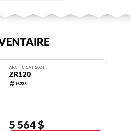
VENTAIRE
ARCTIC CAT 2024
ZR120
15235
5 564 $