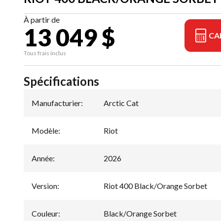
À partir de
13 049 $
CA
Tous frais inclus
Spécifications
Manufacturier
:
Arctic Cat
Modèle
:
Riot
Année
:
2026
Version
:
Riot 400 Black/Orange Sorbet
Couleur
:
Black/Orange Sorbet