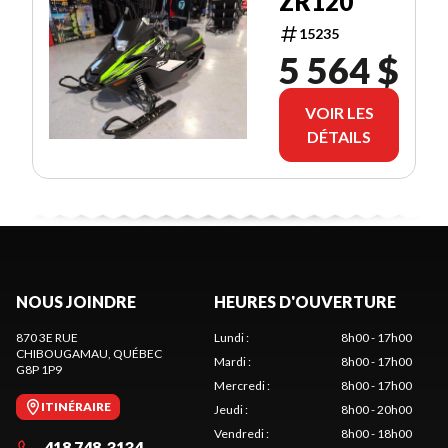
ZR120
15235
5 564 $
VOIR LES
DÉTAILS
NOUS JOINDRE
HEURES D'OUVERTURE
870 3E RUE
Lundi
:
8h00 - 17h00
CHIBOUGAMAU
, QUÉBEC
Mardi
:
8h00 - 17h00
G8P 1P9
Mercredi
:
8h00 - 17h00
ITINÉRAIRE
Jeudi
:
8h00 - 20h00
Vendredi
:
8h00 - 18h00
418 748-3134