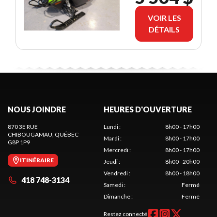
VOIR LES
DÉTAILS
NOUS JOINDRE
HEURES D'OUVERTURE
870 3E RUE
Lundi
:
8h00 - 17h00
CHIBOUGAMAU
, QUÉBEC
Mardi
:
8h00 - 17h00
G8P 1P9
Mercredi
:
8h00 - 17h00
ITINÉRAIRE
Jeudi
:
8h00 - 20h00
Vendredi
:
8h00 - 18h00
418 748-3134
Samedi
:
Fermé
Dimanche
:
Fermé
Restez connecté