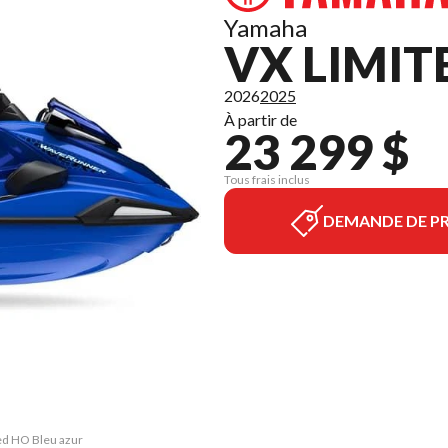
Yamaha
VX LIMIT
2026
2025
À partir de
23 299 $
Tous frais inclus
DEMANDE DE PR
ted HO Bleu azur