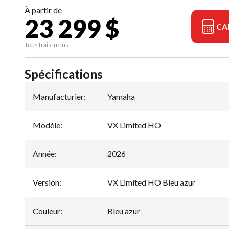
À partir de
23 299 $
CA
Tous frais inclus
Spécifications
Manufacturier
:
Yamaha
Modèle
:
VX Limited HO
Année
:
2026
Version
:
VX Limited HO Bleu azur
Couleur
:
Bleu azur