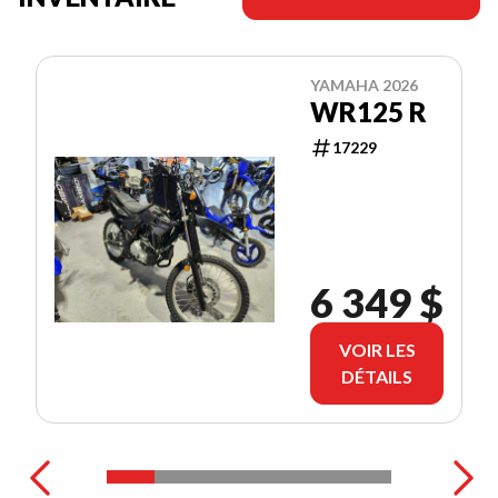
YAMAHA 2026
WR125 R
17229
6 349 $
VOIR LES
DÉTAILS