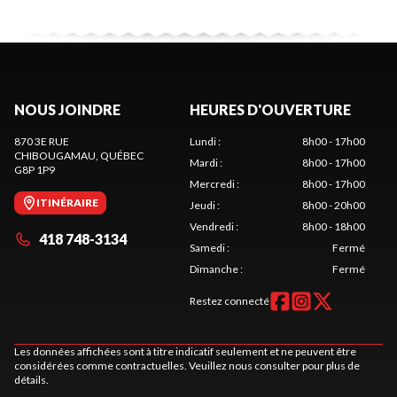
NOUS JOINDRE
HEURES D'OUVERTURE
870 3E RUE
Lundi
:
8h00 - 17h00
CHIBOUGAMAU
, QUÉBEC
Mardi
:
8h00 - 17h00
G8P 1P9
Mercredi
:
8h00 - 17h00
ITINÉRAIRE
Jeudi
:
8h00 - 20h00
Vendredi
:
8h00 - 18h00
418 748-3134
Samedi
:
Fermé
Dimanche
:
Fermé
Restez connecté
Les données affichées sont à titre indicatif seulement et ne peuvent être
considérées comme contractuelles. Veuillez nous consulter pour plus de
détails.