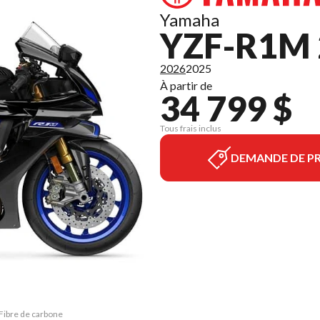
Yamaha
YZF-R1M 
2026
2025
À partir de
34 799 $
Tous frais inclus
DEMANDE DE PR
Fibre de carbone