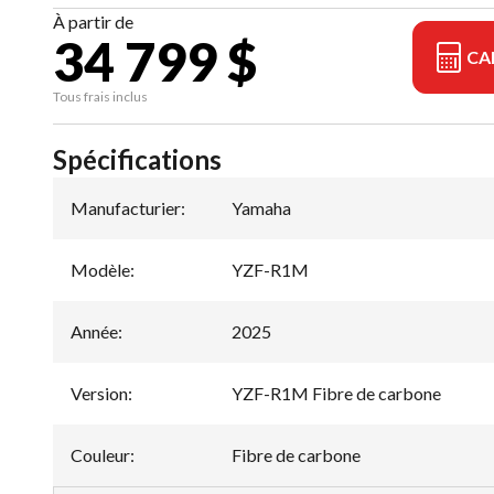
À partir de
34 799 $
CA
Tous frais inclus
Spécifications
Manufacturier
:
Yamaha
Modèle
:
YZF-R1M
Année
:
2025
Version
:
YZF-R1M Fibre de carbone
Couleur
:
Fibre de carbone