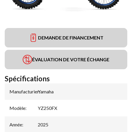
DEMANDE DE FINANCEMENT
ÉVALUATION DE VOTRE ÉCHANGE
Spécifications
Manufacturier
Yamaha
:
Modèle
:
YZ250FX
Année
:
2025