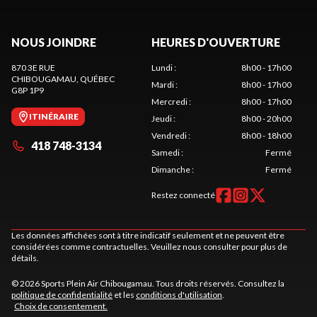
NOUS JOINDRE
HEURES D'OUVERTURE
870 3E RUE
Lundi
:
8h00 - 17h00
CHIBOUGAMAU
, QUÉBEC
Mardi
:
8h00 - 17h00
G8P 1P9
Mercredi
:
8h00 - 17h00
ITINÉRAIRE
Jeudi
:
8h00 - 20h00
Vendredi
:
8h00 - 18h00
418 748-3134
Samedi
:
Fermé
Dimanche
:
Fermé
Restez connecté
Les données affichées sont à titre indicatif seulement et ne peuvent être
considérées comme contractuelles. Veuillez nous consulter pour plus de
détails.
© 2026 Sports Plein Air Chibougamau. Tous droits réservés. Consultez la
politique de confidentialité
et les
conditions d'utilisation
.
Choix de consentement.