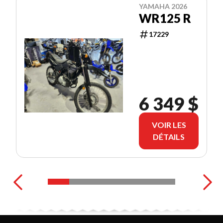
YAMAHA 2026
WR125 R
17229
6 349 $
VOIR LES
DÉTAILS