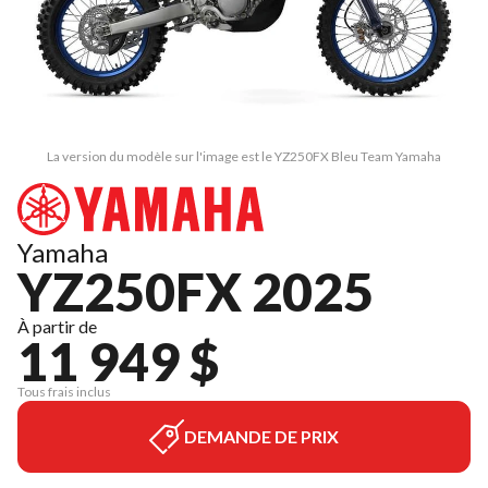
La version du modèle sur l'image est le YZ250FX Bleu Team Yamaha
Yamaha
YZ250FX 2025
À partir de
11 949 $
Tous frais inclus
DEMANDE DE PRIX