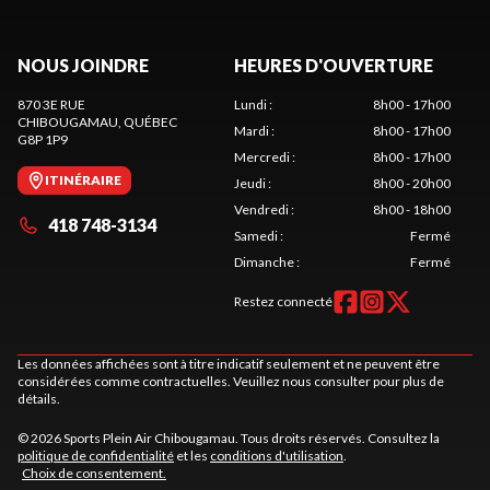
NOUS JOINDRE
HEURES D'OUVERTURE
870 3E RUE
Lundi
:
8h00 - 17h00
CHIBOUGAMAU
, QUÉBEC
Mardi
:
8h00 - 17h00
G8P 1P9
Mercredi
:
8h00 - 17h00
ITINÉRAIRE
Jeudi
:
8h00 - 20h00
Vendredi
:
8h00 - 18h00
418 748-3134
Samedi
:
Fermé
Dimanche
:
Fermé
Restez connecté
Les données affichées sont à titre indicatif seulement et ne peuvent être
considérées comme contractuelles. Veuillez nous consulter pour plus de
détails.
© 2026 Sports Plein Air Chibougamau. Tous droits réservés. Consultez la
politique de confidentialité
et les
conditions d'utilisation
.
Choix de consentement.