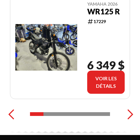
YAMAHA 2026
WR125 R
17229
6 349 $
VOIR LES
DÉTAILS