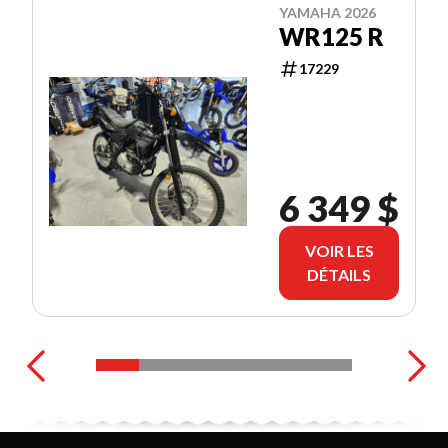
YAMAHA 2026
WR125 R
17229
6 349 $
VOIR LES
DÉTAILS