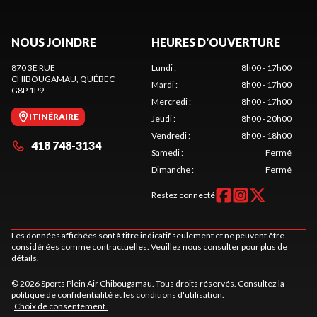
NOUS JOINDRE
HEURES D'OUVERTURE
870 3E RUE
Lundi
:
8h00 - 17h00
CHIBOUGAMAU
, QUÉBEC
Mardi
:
8h00 - 17h00
G8P 1P9
Mercredi
:
8h00 - 17h00
ITINÉRAIRE
Jeudi
:
8h00 - 20h00
Vendredi
:
8h00 - 18h00
418 748-3134
Samedi
:
Fermé
Dimanche
:
Fermé
Restez connecté
Les données affichées sont à titre indicatif seulement et ne peuvent être
considérées comme contractuelles. Veuillez nous consulter pour plus de
détails.
© 2026 Sports Plein Air Chibougamau. Tous droits réservés. Consultez la
politique de confidentialité
et les
conditions d'utilisation
.
Choix de consentement.