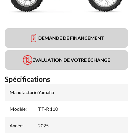
DEMANDE DE FINANCEMENT
ÉVALUATION DE VOTRE ÉCHANGE
Spécifications
Manufacturier
Yamaha
:
Modèle
:
TT-R 110
Année
:
2025