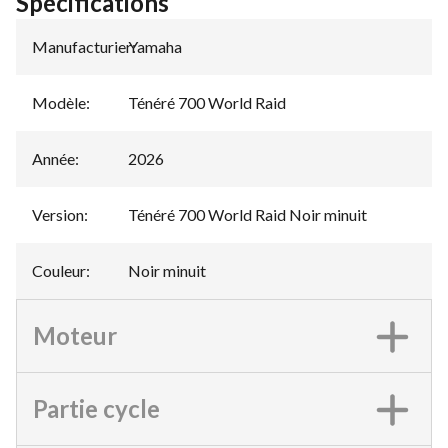
Spécifications
Manufacturier
Yamaha
:
Modèle
:
Ténéré 700 World Raid
Année
:
2026
Version
:
Ténéré 700 World Raid Noir minuit
Couleur
:
Noir minuit
Moteur
Partie cycle