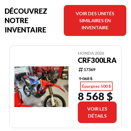
DÉCOUVREZ
VOIR DES UNITÉS
NOTRE
SIMILAIRES EN
INVENTAIRE
INVENTAIRE
HONDA 2026
CRF300LRA
17369
9 068 $
Épargnez 500 $
8 568 $
VOIR LES
DÉTAILS