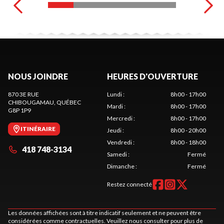
NOUS JOINDRE
HEURES D'OUVERTURE
870 3E RUE
Lundi
:
8h00 - 17h00
CHIBOUGAMAU
, QUÉBEC
Mardi
:
8h00 - 17h00
G8P 1P9
Mercredi
:
8h00 - 17h00
ITINÉRAIRE
Jeudi
:
8h00 - 20h00
Vendredi
:
8h00 - 18h00
418 748-3134
Samedi
:
Fermé
Dimanche
:
Fermé
Restez connecté
Les données affichées sont à titre indicatif seulement et ne peuvent être
considérées comme contractuelles. Veuillez nous consulter pour plus de