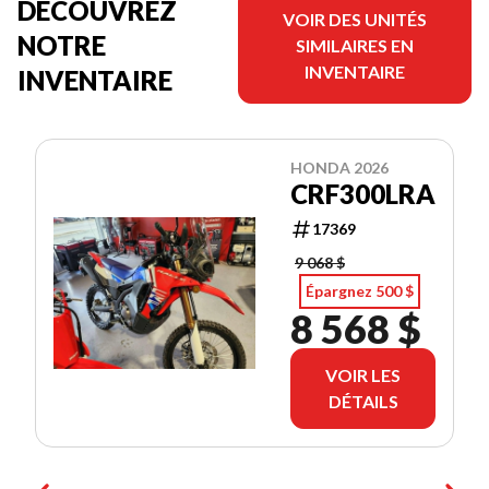
DÉCOUVREZ
VOIR DES UNITÉS
NOTRE
SIMILAIRES EN
INVENTAIRE
INVENTAIRE
HONDA 2026
CRF300LRA
17369
9 068 $
Épargnez 500 $
8 568 $
VOIR LES
DÉTAILS