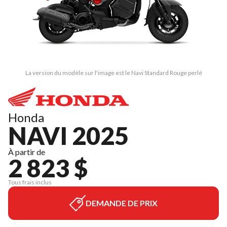
La version du modèle sur l'image est le Navi Standard Rouge perlé
Honda
NAVI 2025
À partir de
2 823 $
Tous frais inclus
DEMANDE DE PRIX