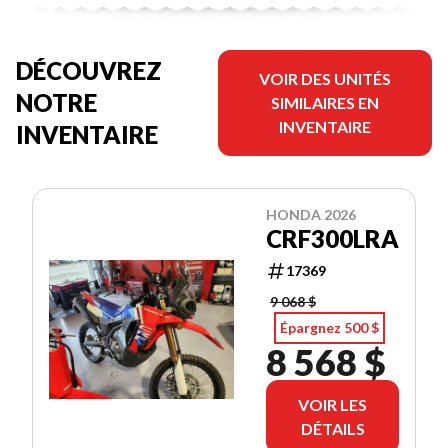
DÉCOUVREZ
VOIR DES UNITÉS
NOTRE
SIMILAIRES EN
INVENTAIRE
INVENTAIRE
HONDA 2026
CRF300LRA
17369
9 068 $
Épargnez 500 $
8 568 $
VOIR LES
DÉTAILS