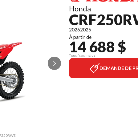
Honda
CRF250R
2026
2025
À partir de
14 688 $
Tous frais inclus
DEMANDE DE PR
CRF250RWE
La versi