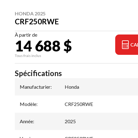
HONDA 2025
CRF250RWE
À partir de
14 688 $
CA
Tous frais inclus
Spécifications
Manufacturier
:
Honda
Modèle
:
CRF250RWE
Année
:
2025