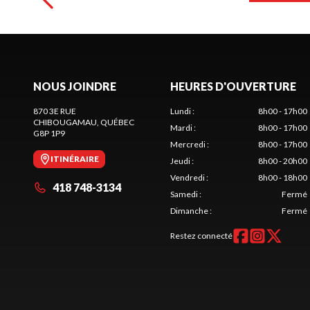
NOUS JOINDRE
HEURES D'OUVERTURE
870 3E RUE
Lundi
:
8h00 - 17h00
CHIBOUGAMAU
, QUÉBEC
Mardi
:
8h00 - 17h00
G8P 1P9
Mercredi
:
8h00 - 17h00
ITINÉRAIRE
Jeudi
:
8h00 - 20h00
Vendredi
:
8h00 - 18h00
418 748-3134
Samedi
:
Fermé
Dimanche
:
Fermé
Restez connecté