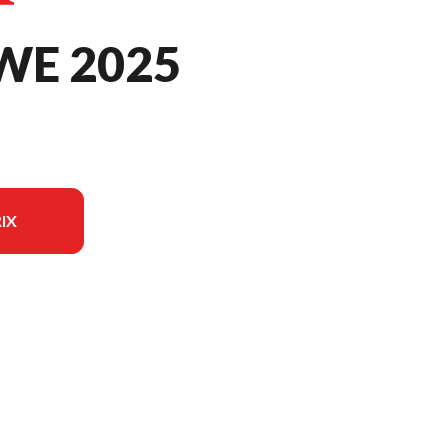
WE 2025
IX
on du modèle sur l'image est le CRF250RWE