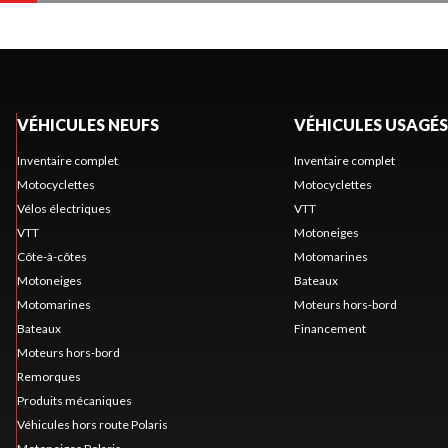
VÉHICULES NEUFS
VÉHICULES USAGÉS
Inventaire complet
Inventaire complet
Motocyclettes
Motocyclettes
Vélos électriques
VTT
VTT
Motoneiges
Côte-à-côtes
Motomarines
Motoneiges
Bateaux
Motomarines
Moteurs hors-bord
Bateaux
Financement
Moteurs hors-bord
Remorques
Produits mécaniques
Véhicules hors route Polaris