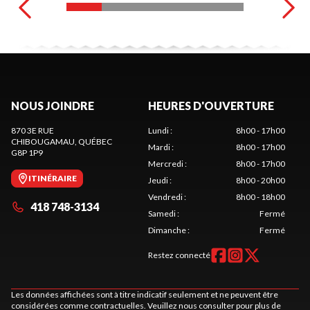
NOUS JOINDRE
HEURES D'OUVERTURE
870 3E RUE
Lundi
:
8h00 - 17h00
CHIBOUGAMAU
, QUÉBEC
Mardi
:
8h00 - 17h00
G8P 1P9
Mercredi
:
8h00 - 17h00
ITINÉRAIRE
Jeudi
:
8h00 - 20h00
Vendredi
:
8h00 - 18h00
418 748-3134
Samedi
:
Fermé
Dimanche
:
Fermé
Restez connecté
Les données affichées sont à titre indicatif seulement et ne peuvent être
considérées comme contractuelles. Veuillez nous consulter pour plus de