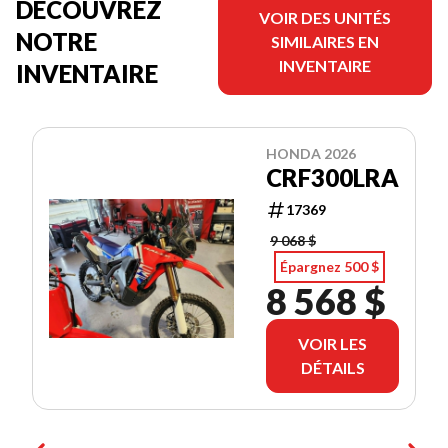
DÉCOUVREZ
VOIR DES UNITÉS
NOTRE
SIMILAIRES EN
INVENTAIRE
INVENTAIRE
HONDA 2026
CRF300LRA
17369
9 068 $
Épargnez 500 $
8 568 $
VOIR LES
DÉTAILS