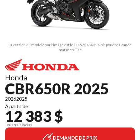
La version du modèle sur l'image est le CBR650R ABS Noir poudre à canon
mat métallisé
Honda
CBR650R 2025
2026
2025
À partir de
12 383 $
Tous frais inclus
DEMANDE DE PRIX