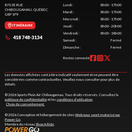
870 3E RUE
Lundi
:
8h00 - 17h00
CHIBOUGAMAU
, QUÉBEC
Mardi
:
8h00 - 17h00
G8P 1P9
Mercredi
:
8h00 - 17h00
ITINÉRAIRE
Jeudi
:
8h00 - 20h00
Vendredi
:
8h00 - 18h00
418 748-3134
Samedi
:
Fermé
Dimanche
:
Fermé
Restez connecté
Les données affichées sont à titre indicatif seulement et ne peuvent être
considérées comme contractuelles. Veuillez nous consulter pour plus de
détails.
© 2026 Sports Plein Air Chibougamau. Tous droits réservés. Consultez la
politique de confidentialité
et les
conditions d'utilisation
.
Choix de consentement.
© 2026 Conception et hébergement de sites
Web pour sport motorisé par
Power Go
.
Membre du réseau
Shop A Ride
.