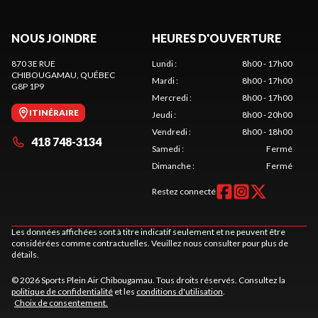
NOUS JOINDRE
HEURES D'OUVERTURE
870 3E RUE
Lundi
:
8h00 - 17h00
CHIBOUGAMAU
, QUÉBEC
Mardi
:
8h00 - 17h00
G8P 1P9
Mercredi
:
8h00 - 17h00
ITINÉRAIRE
Jeudi
:
8h00 - 20h00
Vendredi
:
8h00 - 18h00
418 748-3134
Samedi
:
Fermé
Dimanche
:
Fermé
Restez connecté
Les données affichées sont à titre indicatif seulement et ne peuvent être
considérées comme contractuelles. Veuillez nous consulter pour plus de
détails.
© 2026 Sports Plein Air Chibougamau. Tous droits réservés. Consultez la
politique de confidentialité
et les
conditions d'utilisation
.
Choix de consentement.