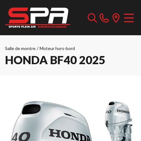
Salle de montre
/
Moteur hors-bord
HONDA BF40 2025